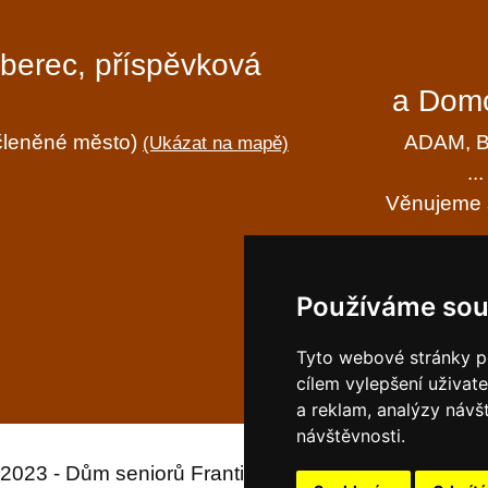
iberec, příspěvková
a Domo
ečleněné město)
ADAM, BÁ
(Ukázat na mapě)
..
Věnujeme s
Ochrana 
Používáme sou
Prohlášen
Tyto webové stránky po
cílem vylepšení uživat
a reklam, analýzy návš
návštěvnosti.
 2023 - Dům seniorů Františkov, Liberec, příspěvkov