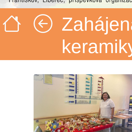
Zahájen
keramik