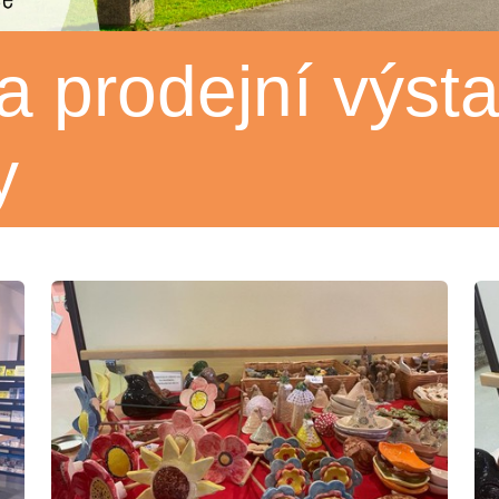
a prodejní výst
y