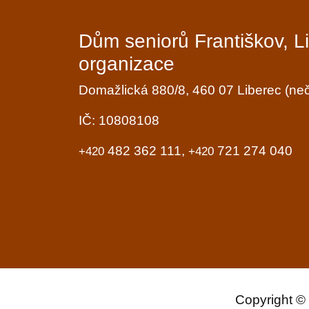
Dům seniorů Františkov, L
organizace
Domažlická 880/8, 460 07 Liberec (n
IČ: 10808108
482 362 111,
721 274 040
+420
+420
Copyright ©