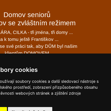
Domov seniorů
v se zvláštním režimem
RA, CILKA - tři jména, tři domy ...
. a k tomu ještě Františkov ...
e své práci tak, aby DŮM byl našim
klientům DOMOVEM
osobních údajů (GDPR)
bory cookies
í o přístupnosti
užívají soubory cookies a další sledovací nástroje s
elského prostředí, zobrazení přizpůsobeného obsahu
těvnosti webových stránek a zjištění zdroje
á organizace