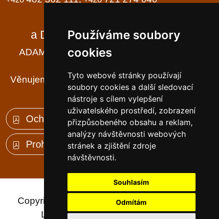
Domov seniorů
Používáme soubory
a Domov se zvláštním režimem
cookies
ADAM, BÁRA, CILKA - tři jména, tři domy ...
... a k tomu ještě Františkov ...
Tyto webové stránky používají
Věnujeme se své práci tak, aby DŮM byl našim
soubory cookies a další sledovací
klientům DOMOVEM
nástroje s cílem vylepšení
uživatelského prostředí, zobrazení
Ochrana osobních údajů (GDPR)
přizpůsobeného obsahu a reklam,
analýzy návštěvnosti webových
Prohlášení o přístupnosti
stránek a zjištění zdroje
návštěvnosti.
Souhlasím
Copyright © 2023 - Dům seniorů Františkov,
Odmítám
Liberec, příspěvková organizace