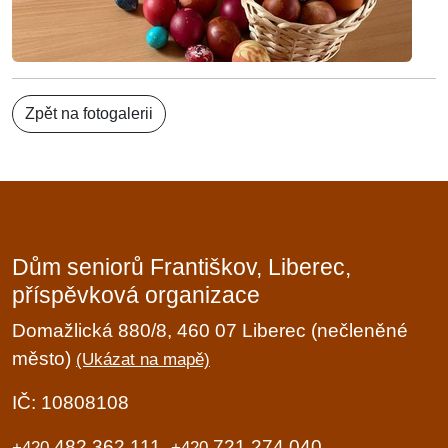
Zpět na fotogalerii
Dům seniorů Františkov, Liberec,
příspěvková organizace
Domažlická 880/8, 460 07 Liberec (nečleněné
město)
(Ukázat na mapě)
IČ: 10808108
482 362 111,
721 274 040
+420
+420