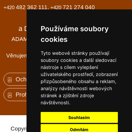
482 362 111,
721 274 040
+420
+420
Domov seniorů
Používáme soubory
a Domov se zvláštním režimem
cookies
ADAM, BÁRA, CILKA - tři jména, tři domy ...
... a k tomu ještě Františkov ...
Tyto webové stránky používají
Věnujeme se své práci tak, aby DŮM byl našim
soubory cookies a další sledovací
klientům DOMOVEM
nástroje s cílem vylepšení
uživatelského prostředí, zobrazení
Ochrana osobních údajů (GDPR)
přizpůsobeného obsahu a reklam,
analýzy návštěvnosti webových
Prohlášení o přístupnosti
stránek a zjištění zdroje
návštěvnosti.
Souhlasím
Copyright © 2023 - Dům seniorů Františkov,
Odmítám