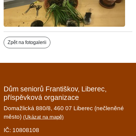
Zpět na fotogalerii
Dům seniorů Františkov, Liberec,
příspěvková organizace
Domažlická 880/8, 460 07 Liberec (nečleněné
město)
(Ukázat na mapě)
IČ: 10808108