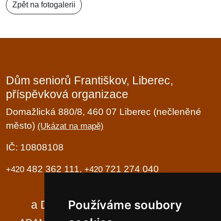
Zpět na fotogalerii
Dům seniorů Františkov, Liberec,
příspěvková organizace
Domažlická 880/8, 460 07 Liberec (nečleněné
město)
(Ukázat na mapě)
IČ: 10808108
482 362 111,
721 274 040
+420
+420
Domov seniorů
Používáme soubory
a Domov se zvláštním režimem