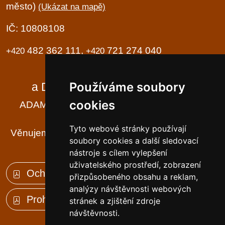
město)
(Ukázat na mapě)
IČ: 10808108
482 362 111,
721 274 040
+420
+420
Domov seniorů
Používáme soubory
a Domov se zvláštním režimem
cookies
ADAM, BÁRA, CILKA - tři jména, tři domy ...
... a k tomu ještě Františkov ...
Tyto webové stránky používají
Věnujeme se své práci tak, aby DŮM byl našim
soubory cookies a další sledovací
klientům DOMOVEM
nástroje s cílem vylepšení
uživatelského prostředí, zobrazení
Ochrana osobních údajů (GDPR)
přizpůsobeného obsahu a reklam,
analýzy návštěvnosti webových
Prohlášení o přístupnosti
stránek a zjištění zdroje
návštěvnosti.