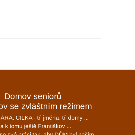
Domov seniorů
v se zvláštním režimem
RA, CILKA - tři jména, tři domy ...
. a k tomu ještě Františkov ...
e své práci tak, aby DŮM byl našim