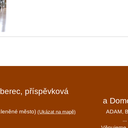
iberec, příspěvková
a Domo
ečleněné město)
ADAM, BÁ
(Ukázat na mapě)
..
Věnujeme s