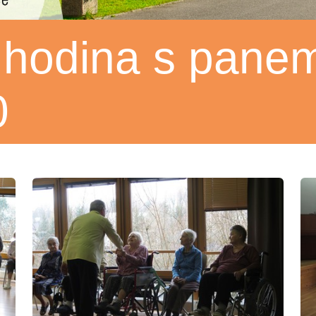
 hodina s panem
0