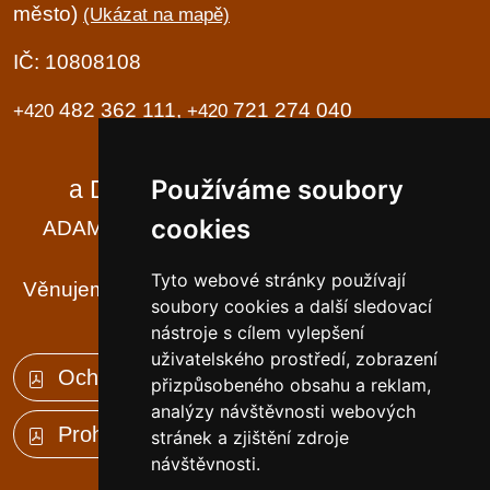
město)
(Ukázat na mapě)
IČ: 10808108
482 362 111,
721 274 040
+420
+420
Domov seniorů
Používáme soubory
a Domov se zvláštním režimem
cookies
ADAM, BÁRA, CILKA - tři jména, tři domy ...
... a k tomu ještě Františkov ...
Tyto webové stránky používají
Věnujeme se své práci tak, aby DŮM byl našim
soubory cookies a další sledovací
klientům DOMOVEM
nástroje s cílem vylepšení
uživatelského prostředí, zobrazení
Ochrana osobních údajů (GDPR)
přizpůsobeného obsahu a reklam,
analýzy návštěvnosti webových
Prohlášení o přístupnosti
stránek a zjištění zdroje
návštěvnosti.