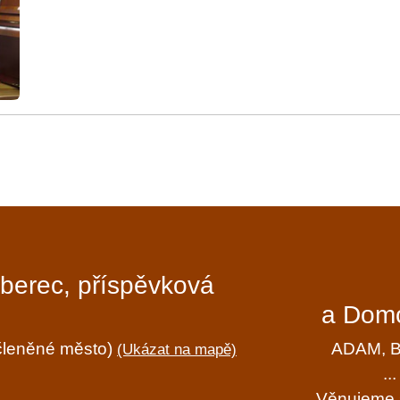
iberec, příspěvková
a Domo
ečleněné město)
ADAM, BÁ
(Ukázat na mapě)
..
Věnujeme s