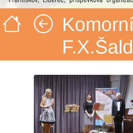
Komorní 
F.X.Šal