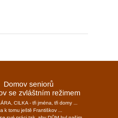
Domov seniorů
v se zvláštním režimem
RA, CILKA - tři jména, tři domy ...
. a k tomu ještě Františkov ...
e své práci tak, aby DŮM byl našim